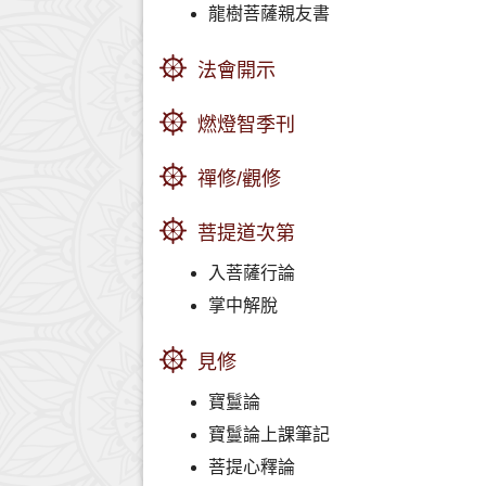
龍樹菩薩親友書
法會開示
燃燈智季刊
禪修/觀修
菩提道次第
入菩薩行論
掌中解脫
見修
寶鬘論
寶鬘論上課筆記
菩提心釋論