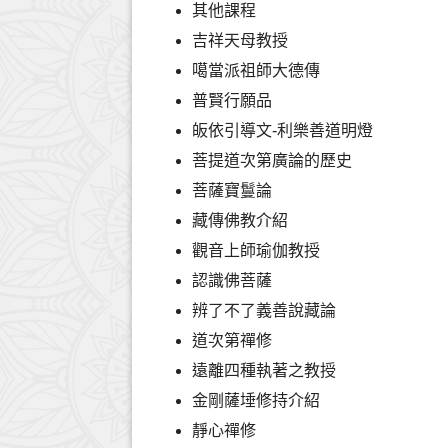
其他課程
吉祥天母教授
噶當派祖師大德傳
普賢行願品
皈依引導文-利樂善道明燈
菩提道次第廣論的歷史
菩薩寶鬘論
藏傳佛教介紹
觀音上師瑜伽教授
認識佛菩薩
辨了不了義善說藏論
道次第禪修
遠離四種執著之教授
金剛薩埵修持介紹
靜心禪修