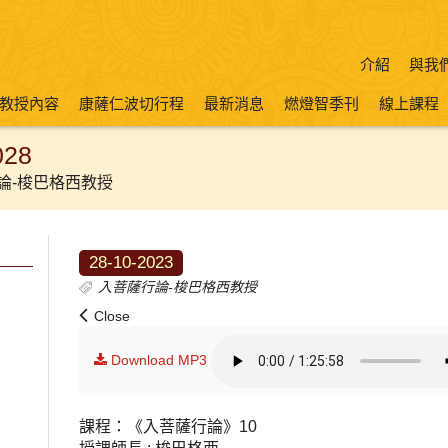
介紹
與我
教授內容
康薩仁波切行程
最新消息
燃燈智季刊
線上課程
28
論-梭巴格西教授
28-10-2023
入菩薩行論-梭巴格西教授
Close
Download MP3
課程：《入菩薩行論》10