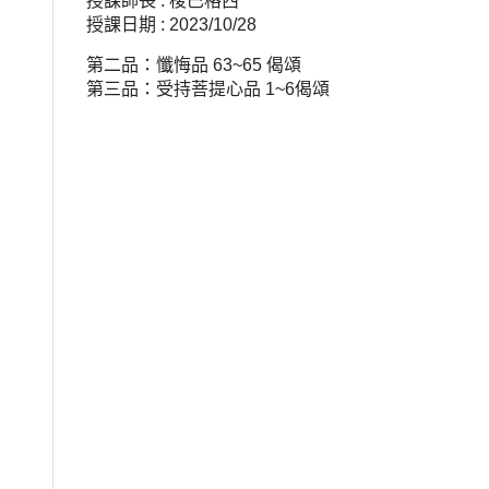
授課師長 : 梭巴格西
授課日期 : 2023/10/28
第二品：懺悔品 63~65 偈頌
第三品：受持菩提心品 1~6偈頌