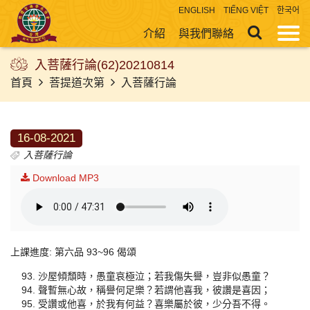
ENGLISH
TIẾNG VIỆT
한국어
介紹
與我們聯絡
入菩薩行論(62)20210814
首頁
菩提道次第
入菩薩行論
16-08-2021
入菩薩行論
Download MP3
上課進度: 第六品 93~96 偈頌
沙屋傾頹時，愚童哀極泣；若我傷失譽，豈非似愚童？
聲暫無心故，稱譽何足樂？若謂他喜我，彼讚是喜因；
受讚或他喜，於我有何益？喜樂屬於彼，少分吾不得。