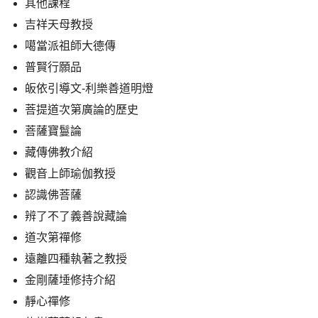
其他課程
吉祥天母教授
噶當派祖師大德傳
普賢行願品
皈依引導文-利樂善道明燈
菩提道次第廣論的歷史
菩薩寶鬘論
藏傳佛教介紹
觀音上師瑜伽教授
認識佛菩薩
辨了不了義善說藏論
道次第禪修
遠離四種執著之教授
金剛薩埵修持介紹
靜心禪修