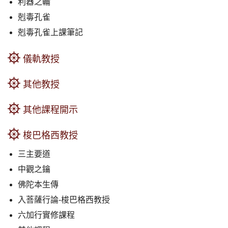
利器之輪
剋毒孔雀
剋毒孔雀上課筆記
儀軌教授
其他教授
其他課程開示
梭巴格西教授
三主要道
中觀之鑰
佛陀本生傳
入菩薩行論-梭巴格西教授
六加行實修課程