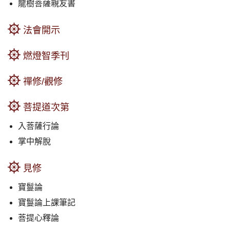
龍樹菩薩親友書
法會開示
燃燈智季刊
禪修/觀修
菩提道次第
入菩薩行論
掌中解脫
見修
寶鬘論
寶鬘論上課筆記
菩提心釋論