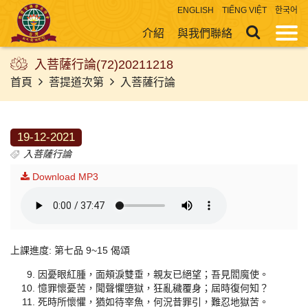
ENGLISH
TIẾNG VIỆT
한국어
介紹
與我們聯絡
入菩薩行論(72)20211218
首頁
菩提道次第
入菩薩行論
19-12-2021
入菩薩行論
Download MP3
上課進度: 第七品 9~15 偈頌
因憂眼紅腫，面頰淚雙垂，親友已絕望；吾見閻魔使。
憶罪懷憂苦，聞聲懼墮獄，狂亂穢覆身；屆時復何知？
死時所懷懼，猶如待宰魚，何況昔罪引，難忍地獄苦。