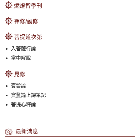
燃燈智季刊
禪修/觀修
菩提道次第
入菩薩行論
掌中解脫
見修
寶鬘論
寶鬘論上課筆記
菩提心釋論
最新消息