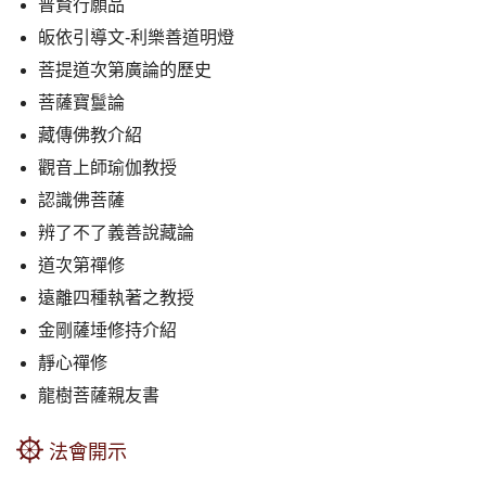
普賢行願品
皈依引導文-利樂善道明燈
菩提道次第廣論的歷史
菩薩寶鬘論
藏傳佛教介紹
觀音上師瑜伽教授
認識佛菩薩
辨了不了義善說藏論
道次第禪修
遠離四種執著之教授
金剛薩埵修持介紹
靜心禪修
龍樹菩薩親友書
法會開示