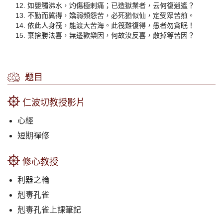
如嬰觸沸水，灼傷極剌痛；已造獄業者，云何復逍遙？
不勤而冀得，嬌弱頻怨苦，必死猶似仙，定受眾苦煎。
依此人身筏，能渡大苦海。此筏難復得，愚者勿貪眠！
棄捨勝法喜，無邊歡樂因，何故汝反喜，散掉等苦因？
题目
仁波切教授影片
心經
短期禪修
修心教授
利器之輪
剋毒孔雀
剋毒孔雀上課筆記