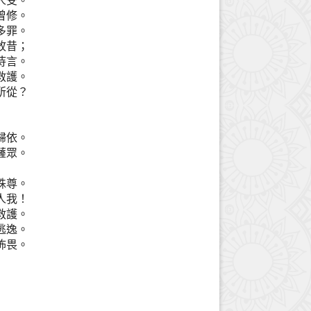
人受。
曾修。
多罪。
故昔；
待言。
救護。
所從？
歸依。
薩眾。
殊尊。
人我！
救護。
逃逸。
怖畏。