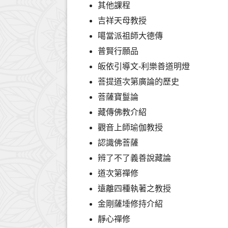
其他課程
吉祥天母教授
噶當派祖師大德傳
普賢行願品
皈依引導文-利樂善道明燈
菩提道次第廣論的歷史
菩薩寶鬘論
藏傳佛教介紹
觀音上師瑜伽教授
認識佛菩薩
辨了不了義善說藏論
道次第禪修
遠離四種執著之教授
金剛薩埵修持介紹
靜心禪修