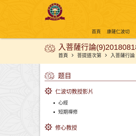
首頁
康薩仁波切
入菩薩行論(9)2018081
首頁
菩提道次第
入菩薩行論
题目
仁波切教授影片
心經
短期禪修
修心教授