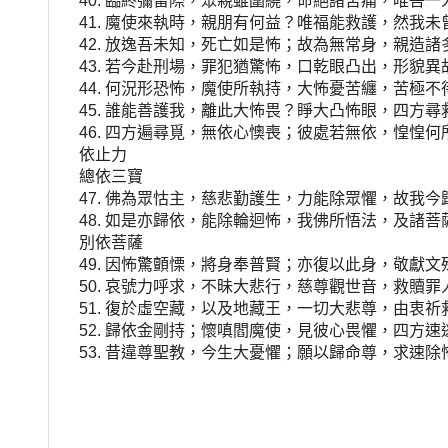
40. 臨終彌留際，眾親雖圍繞，命絕諸苦痛，唯吾一
41. 魔使來執時，親朋有何益？唯福能救護，然我未
42. 放逸吾未知，死亡如是怖；故為無常身，親造諸
43. 若今赴刑場，罪犯猶驚怖，口乾眼凸出，形貌異
44. 何況形恐怖，魔使所執持，大怖憂苦纏，苦極不
45. 誰能善護我，離此大怖畏？睜大凸怖眼，四方尋
46. 四方遍尋覓，無依心懊喪；彼處若無依，惶惶何
依止力
總依三寶
47. 佛為眾怙主，慈悲勤護生，力能除眾懼，故我今
48. 如是亦歸依，能除輪迴怖，我佛所悟法，及諸菩
別依菩薩
49. 因怖驚顫慄，將身奉普賢；亦復以此身，敬獻文
50. 哀號力呼求，不昧大悲行，慈尊觀世音，救贖罪
51. 復於虛空藏，以及地藏王，一切大悲尊，由衷祈
52. 歸依金剛持；懷嗔閻魔使，見彼心畏懼，四方速
53. 昔違尊聖教，今生大憂懼；願以歸命尊，求速除