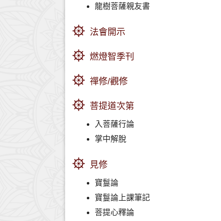
龍樹菩薩親友書
法會開示
燃燈智季刊
禪修/觀修
菩提道次第
入菩薩行論
掌中解脫
見修
寶鬘論
寶鬘論上課筆記
菩提心釋論