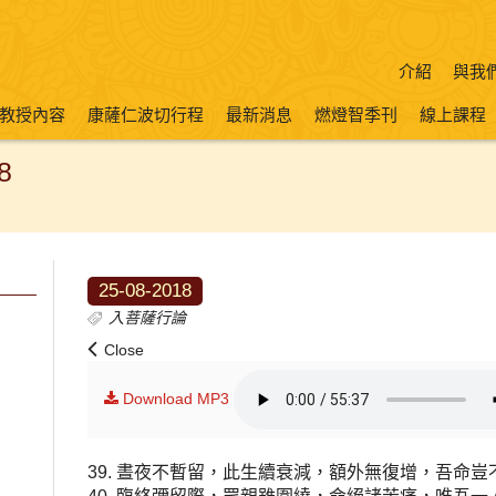
介紹
與我
教授內容
康薩仁波切行程
最新消息
燃燈智季刊
線上課程
8
25-08-2018
入菩薩行論
Close
Download MP3
39. 晝夜不暫留，此生續衰減，額外無復增，吾命豈