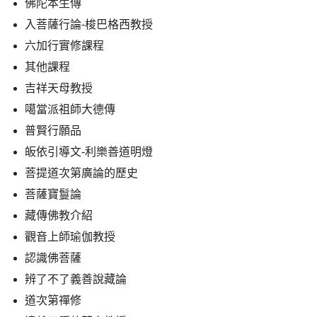
佛陀本生傳
入菩薩行論-梭巴格西教授
六加行實修課程
其他課程
吉祥天母教授
噶當派祖師大德傳
普賢行願品
皈依引導文-利樂善道明燈
菩提道次第廣論的歷史
菩薩寶鬘論
藏傳佛教介紹
觀音上師瑜伽教授
認識佛菩薩
辨了不了義善說藏論
道次第禪修