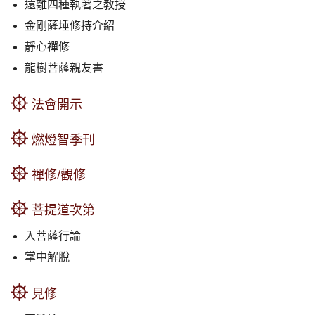
遠離四種執著之教授
金剛薩埵修持介紹
靜心禪修
龍樹菩薩親友書
法會開示
燃燈智季刊
禪修/觀修
菩提道次第
入菩薩行論
掌中解脫
見修