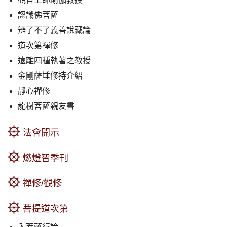
認識佛菩薩
辨了不了義善說藏論
道次第禪修
遠離四種執著之教授
金剛薩埵修持介紹
靜心禪修
龍樹菩薩親友書
法會開示
燃燈智季刊
禪修/觀修
菩提道次第