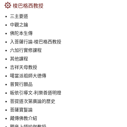
梭巴格西教授
三主要道
中觀之鑰
佛陀本生傳
入菩薩行論-梭巴格西教授
六加行實修課程
其他課程
吉祥天母教授
噶當派祖師大德傳
普賢行願品
皈依引導文-利樂善道明燈
菩提道次第廣論的歷史
菩薩寶鬘論
藏傳佛教介紹
觀音上師瑜伽教授