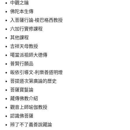
中觀之鑰
佛陀本生傳
入菩薩行論-梭巴格西教授
六加行實修課程
其他課程
吉祥天母教授
噶當派祖師大德傳
普賢行願品
皈依引導文-利樂善道明燈
菩提道次第廣論的歷史
菩薩寶鬘論
藏傳佛教介紹
觀音上師瑜伽教授
認識佛菩薩
辨了不了義善說藏論