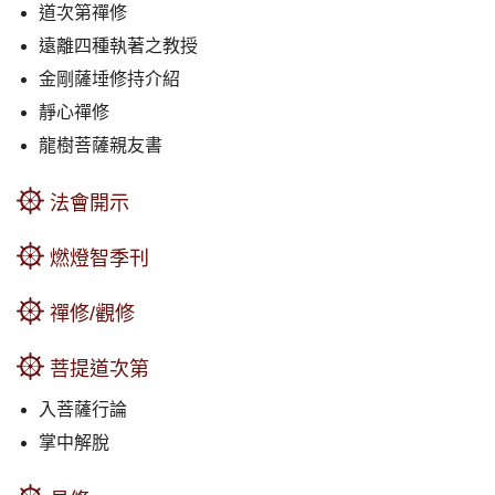
道次第禪修
遠離四種執著之教授
金剛薩埵修持介紹
靜心禪修
龍樹菩薩親友書
法會開示
燃燈智季刊
禪修/觀修
菩提道次第
入菩薩行論
掌中解脫