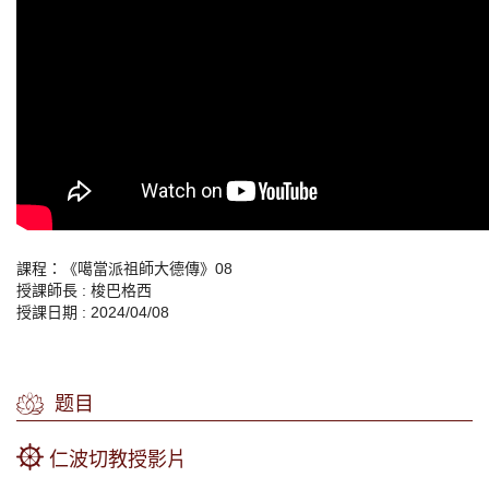
課程：《噶當派祖師大德傳》08
授課師長 : 梭巴格西
授課日期 : 2024/04/08
题目
仁波切教授影片