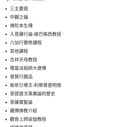
三主要道
中觀之鑰
佛陀本生傳
入菩薩行論-梭巴格西教授
六加行實修課程
其他課程
吉祥天母教授
噶當派祖師大德傳
普賢行願品
皈依引導文-利樂善道明燈
菩提道次第廣論的歷史
菩薩寶鬘論
藏傳佛教介紹
觀音上師瑜伽教授