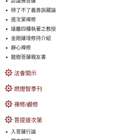
認識佛菩薩
辨了不了義善說藏論
道次第禪修
遠離四種執著之教授
金剛薩埵修持介紹
靜心禪修
龍樹菩薩親友書
法會開示
燃燈智季刊
禪修/觀修
菩提道次第
入菩薩行論