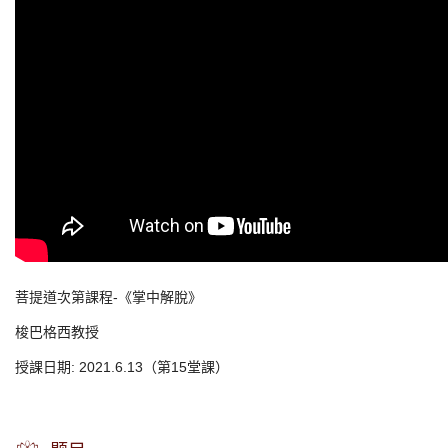
菩提道次第課程-《掌中解脫》
梭巴格西教授
授課日期: 2021.6.13（第15堂課）