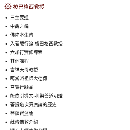
梭巴格西教授
三主要道
中觀之鑰
佛陀本生傳
入菩薩行論-梭巴格西教授
六加行實修課程
其他課程
吉祥天母教授
噶當派祖師大德傳
普賢行願品
皈依引導文-利樂善道明燈
菩提道次第廣論的歷史
菩薩寶鬘論
藏傳佛教介紹