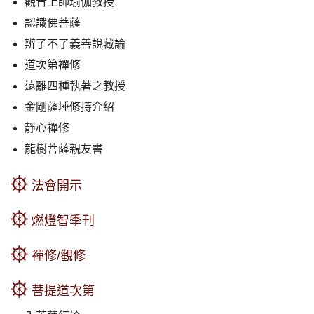
觀音上師瑜伽教授
認識佛菩薩
辨了不了義善說藏論
道次第禪修
遠離四種執著之教授
金剛薩埵修持介紹
靜心禪修
龍樹菩薩親友書
法會開示
燃燈智季刊
禪修/觀修
菩提道次第