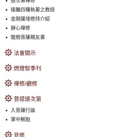
道次第禪修
遠離四種執著之教授
金剛薩埵修持介紹
靜心禪修
龍樹菩薩親友書
法會開示
燃燈智季刊
禪修/觀修
菩提道次第
入菩薩行論
掌中解脫
見修