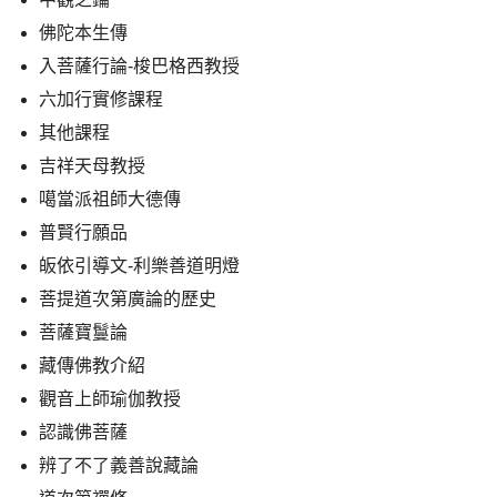
佛陀本生傳
入菩薩行論-梭巴格西教授
六加行實修課程
其他課程
吉祥天母教授
噶當派祖師大德傳
普賢行願品
皈依引導文-利樂善道明燈
菩提道次第廣論的歷史
菩薩寶鬘論
藏傳佛教介紹
觀音上師瑜伽教授
認識佛菩薩
辨了不了義善說藏論