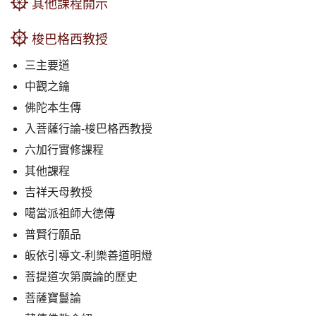
其他課程開示
梭巴格西教授
三主要道
中觀之鑰
佛陀本生傳
入菩薩行論-梭巴格西教授
六加行實修課程
其他課程
吉祥天母教授
噶當派祖師大德傳
普賢行願品
皈依引導文-利樂善道明燈
菩提道次第廣論的歷史
菩薩寶鬘論