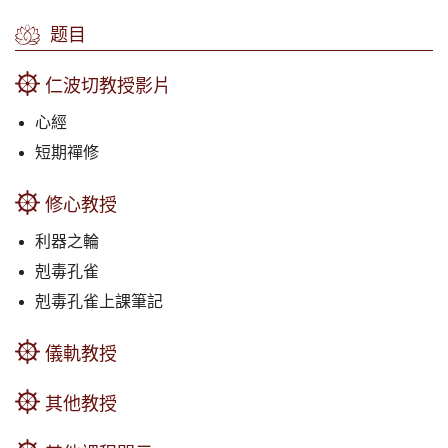
题目
仁波切教授影片
心經
短期禪修
修心教授
利器之輪
剋毒孔雀
剋毒孔雀上課筆記
儀軌教授
其他教授