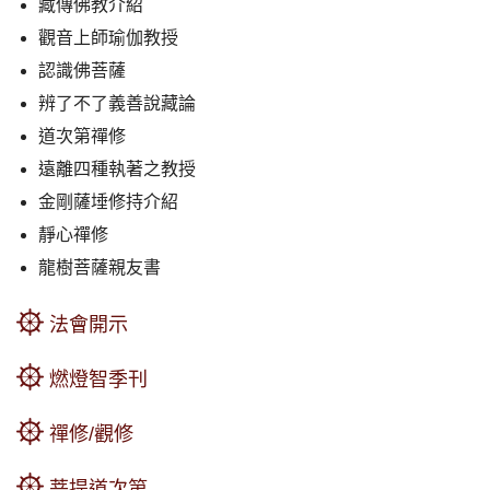
藏傳佛教介紹
觀音上師瑜伽教授
認識佛菩薩
辨了不了義善說藏論
道次第禪修
遠離四種執著之教授
金剛薩埵修持介紹
靜心禪修
龍樹菩薩親友書
法會開示
燃燈智季刊
禪修/觀修
菩提道次第