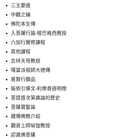
三主要道
中觀之鑰
佛陀本生傳
入菩薩行論-梭巴格西教授
六加行實修課程
其他課程
吉祥天母教授
噶當派祖師大德傳
普賢行願品
皈依引導文-利樂善道明燈
菩提道次第廣論的歷史
菩薩寶鬘論
藏傳佛教介紹
觀音上師瑜伽教授
認識佛菩薩