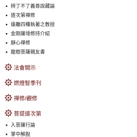
辨了不了義善說藏論
道次第禪修
遠離四種執著之教授
金剛薩埵修持介紹
靜心禪修
龍樹菩薩親友書
法會開示
燃燈智季刊
禪修/觀修
菩提道次第
入菩薩行論
掌中解脫