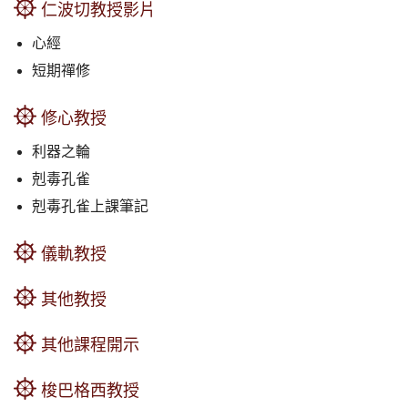
仁波切教授影片
心經
短期禪修
修心教授
利器之輪
剋毒孔雀
剋毒孔雀上課筆記
儀軌教授
其他教授
其他課程開示
梭巴格西教授