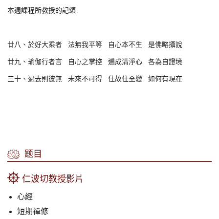
本週課程所教授的記頌
廿八、於好大乘者 法無我平等 自心本不生 是佛略攝說
廿九、瑜伽行者言 自心之掌控 遍成清淨心 各為自證境
三十、過去則彼無 未來不可得 住故住全變 如何有現在
题目
仁波切教授影片
心經
短期禪修