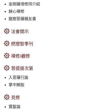
金剛薩埵修持介紹
靜心禪修
龍樹菩薩親友書
法會開示
燃燈智季刊
禪修/觀修
菩提道次第
入菩薩行論
掌中解脫
見修
寶鬘論