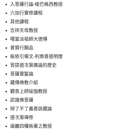
入菩薩行論-梭巴格西教授
六加行實修課程
其他課程
吉祥天母教授
噶當派祖師大德傳
普賢行願品
皈依引導文-利樂善道明燈
菩提道次第廣論的歷史
菩薩寶鬘論
藏傳佛教介紹
觀音上師瑜伽教授
認識佛菩薩
辨了不了義善說藏論
道次第禪修
遠離四種執著之教授