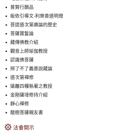
普賢行願品
皈依引導文-利樂善道明燈
菩提道次第廣論的歷史
菩薩寶鬘論
藏傳佛教介紹
觀音上師瑜伽教授
認識佛菩薩
辨了不了義善說藏論
道次第禪修
遠離四種執著之教授
金剛薩埵修持介紹
靜心禪修
龍樹菩薩親友書
法會開示