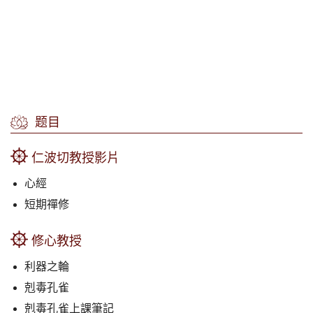
题目
仁波切教授影片
心經
短期禪修
修心教授
利器之輪
剋毒孔雀
剋毒孔雀上課筆記