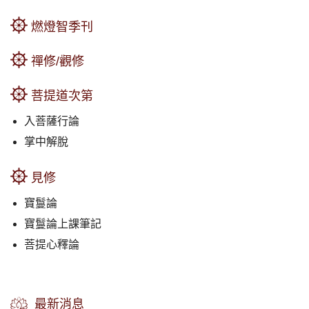
燃燈智季刊
禪修/觀修
菩提道次第
入菩薩行論
掌中解脫
見修
寶鬘論
寶鬘論上課筆記
菩提心釋論
最新消息