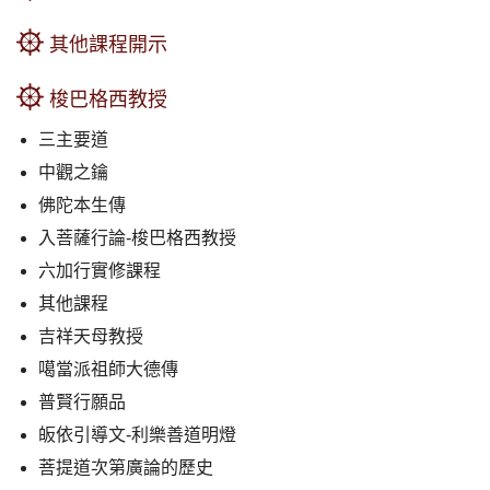
其他課程開示
梭巴格西教授
三主要道
中觀之鑰
佛陀本生傳
入菩薩行論-梭巴格西教授
六加行實修課程
其他課程
吉祥天母教授
噶當派祖師大德傳
普賢行願品
皈依引導文-利樂善道明燈
菩提道次第廣論的歷史