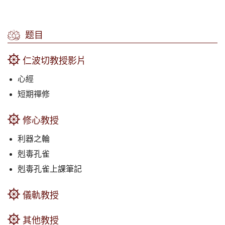
题目
仁波切教授影片
心經
短期禪修
修心教授
利器之輪
剋毒孔雀
剋毒孔雀上課筆記
儀軌教授
其他教授