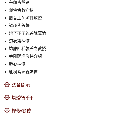
菩薩寶鬘論
藏傳佛教介紹
觀音上師瑜伽教授
認識佛菩薩
辨了不了義善說藏論
道次第禪修
遠離四種執著之教授
金剛薩埵修持介紹
靜心禪修
龍樹菩薩親友書
法會開示
燃燈智季刊
禪修/觀修