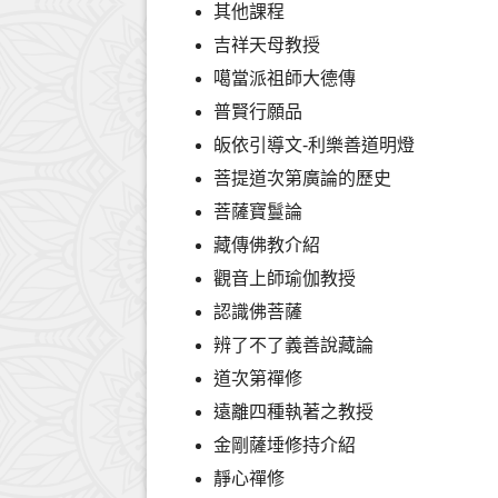
其他課程
吉祥天母教授
噶當派祖師大德傳
普賢行願品
皈依引導文-利樂善道明燈
菩提道次第廣論的歷史
菩薩寶鬘論
藏傳佛教介紹
觀音上師瑜伽教授
認識佛菩薩
辨了不了義善說藏論
道次第禪修
遠離四種執著之教授
金剛薩埵修持介紹
靜心禪修