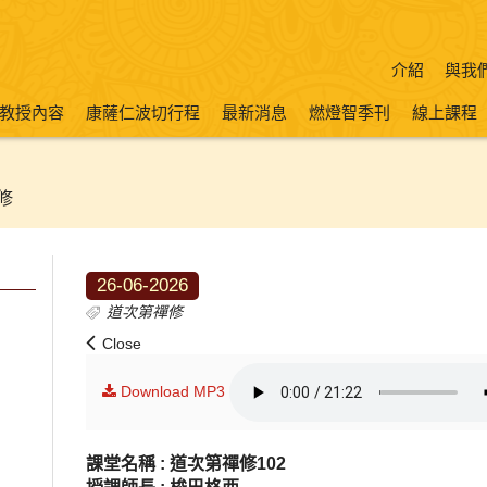
介紹
與我
教授內容
康薩仁波切行程
最新消息
燃燈智季刊
線上課程
修
26-06-2026
道次第禪修
Close
Download MP3
課堂名稱 : 道次第禪修102