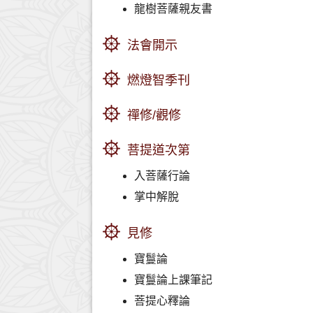
龍樹菩薩親友書
法會開示
燃燈智季刊
禪修/觀修
菩提道次第
入菩薩行論
掌中解脫
見修
寶鬘論
寶鬘論上課筆記
菩提心釋論