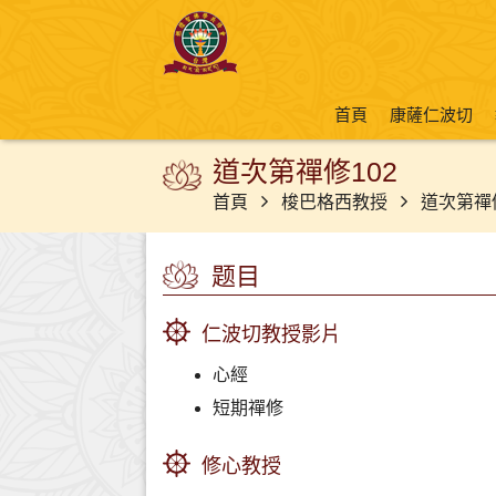
首頁
康薩仁波切
道次第禪修102
首頁
梭巴格西教授
道次第禪
题目
仁波切教授影片
心經
短期禪修
修心教授