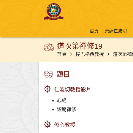
首頁
康薩仁波切
道次第禪修19
首頁
梭巴格西教授
道次第禪
题目
仁波切教授影片
心經
短期禪修
修心教授