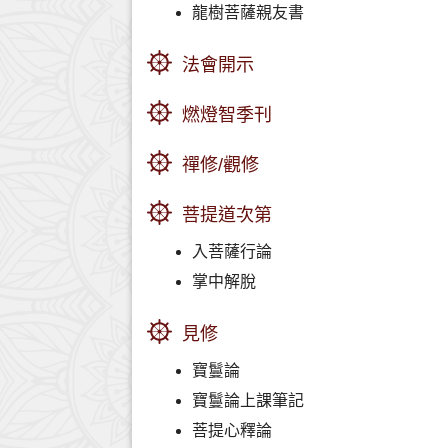
龍樹菩薩親友書
法會開示
燃燈智季刊
禪修/觀修
菩提道次第
入菩薩行論
掌中解脫
見修
寶鬘論
寶鬘論上課筆記
菩提心釋論