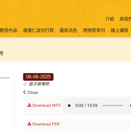
介紹
與我
教授內容
康薩仁波切行程
最新消息
燃燈智季刊
線上課程
修
06-06-2025
道次第禪修
Close
Download MP3
Download PDF