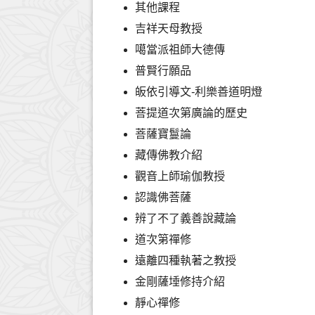
其他課程
吉祥天母教授
噶當派祖師大德傳
普賢行願品
皈依引導文-利樂善道明燈
菩提道次第廣論的歷史
菩薩寶鬘論
藏傳佛教介紹
觀音上師瑜伽教授
認識佛菩薩
辨了不了義善說藏論
道次第禪修
遠離四種執著之教授
金剛薩埵修持介紹
靜心禪修