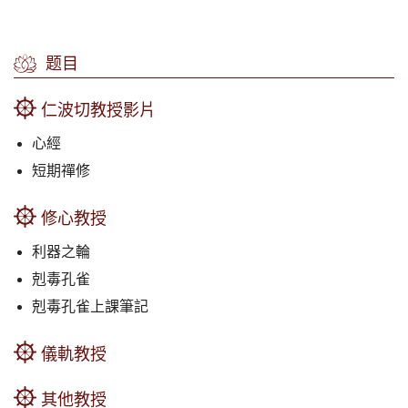
题目
仁波切教授影片
心經
短期禪修
修心教授
利器之輪
剋毒孔雀
剋毒孔雀上課筆記
儀軌教授
其他教授