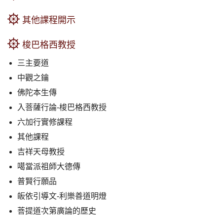
其他課程開示
梭巴格西教授
三主要道
中觀之鑰
佛陀本生傳
入菩薩行論-梭巴格西教授
六加行實修課程
其他課程
吉祥天母教授
噶當派祖師大德傳
普賢行願品
皈依引導文-利樂善道明燈
菩提道次第廣論的歷史