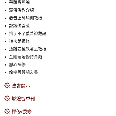
菩薩寶鬘論
藏傳佛教介紹
觀音上師瑜伽教授
認識佛菩薩
辨了不了義善說藏論
道次第禪修
遠離四種執著之教授
金剛薩埵修持介紹
靜心禪修
龍樹菩薩親友書
法會開示
燃燈智季刊
禪修/觀修