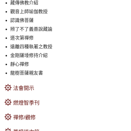
藏傳佛教介紹
觀音上師瑜伽教授
認識佛菩薩
辨了不了義善說藏論
道次第禪修
遠離四種執著之教授
金剛薩埵修持介紹
靜心禪修
龍樹菩薩親友書
法會開示
燃燈智季刊
禪修/觀修