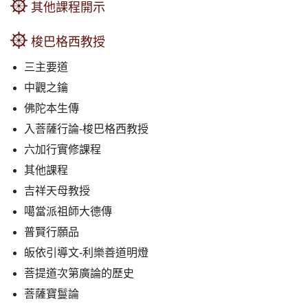
其他課程開示
梭巴格西教授
三主要道
中觀之鑰
佛陀本生傳
入菩薩行論-梭巴格西教授
六加行實修課程
其他課程
吉祥天母教授
噶當派祖師大德傳
普賢行願品
皈依引導文-利樂善道明燈
菩提道次第廣論的歷史
菩薩寶鬘論