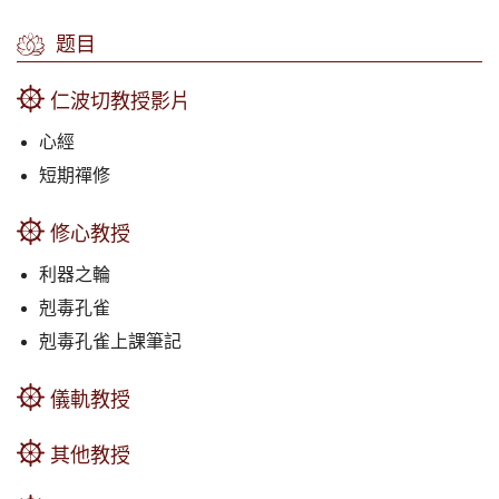
题目
仁波切教授影片
心經
短期禪修
修心教授
利器之輪
剋毒孔雀
剋毒孔雀上課筆記
儀軌教授
其他教授