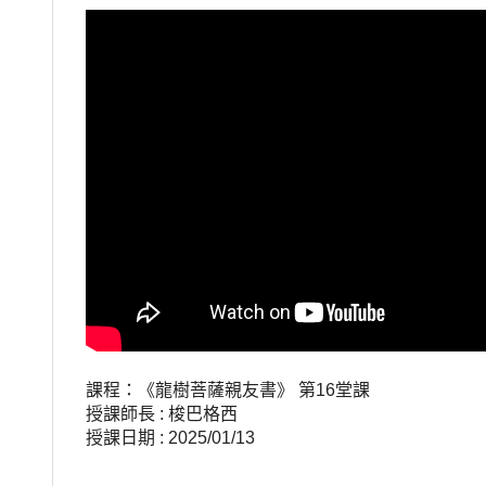
課程：《龍樹菩薩親友書》 第16堂課
授課師長 : 梭巴格西
授課日期 : 2025/01/13