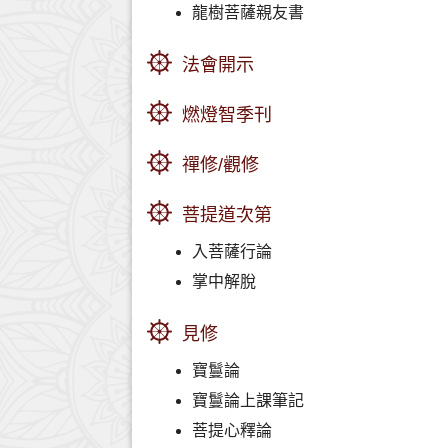
龍樹菩薩親友書
法會開示
燃燈智季刊
禪修/觀修
菩提道次第
入菩薩行論
掌中解脫
見修
寶鬘論
寶鬘論上課筆記
菩提心釋論