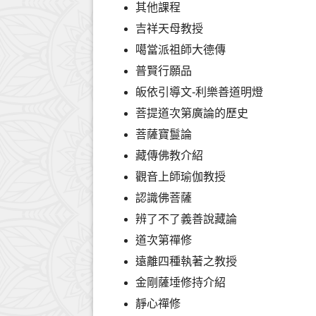
其他課程
吉祥天母教授
噶當派祖師大德傳
普賢行願品
皈依引導文-利樂善道明燈
菩提道次第廣論的歷史
菩薩寶鬘論
藏傳佛教介紹
觀音上師瑜伽教授
認識佛菩薩
辨了不了義善說藏論
道次第禪修
遠離四種執著之教授
金剛薩埵修持介紹
靜心禪修