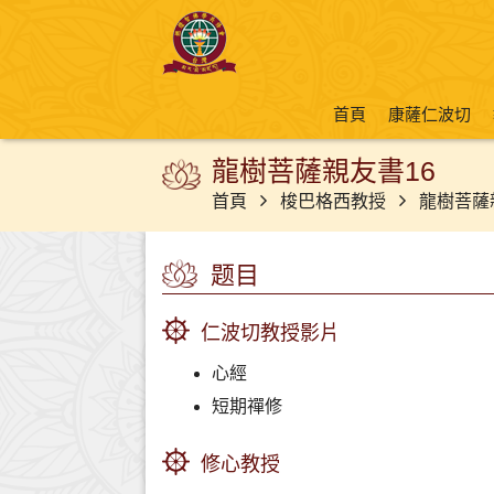
首頁
康薩仁波切
龍樹菩薩親友書16
首頁
梭巴格西教授
龍樹菩薩
题目
仁波切教授影片
心經
短期禪修
修心教授