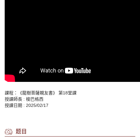
課程：《龍樹菩薩親友書》 第18堂課
授課師長 : 梭巴格西
授課日期 : 2025/02/17
题目