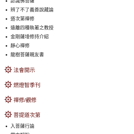
認識佛菩薩
辨了不了義善說藏論
道次第禪修
遠離四種執著之教授
金剛薩埵修持介紹
靜心禪修
龍樹菩薩親友書
法會開示
燃燈智季刊
禪修/觀修
菩提道次第
入菩薩行論