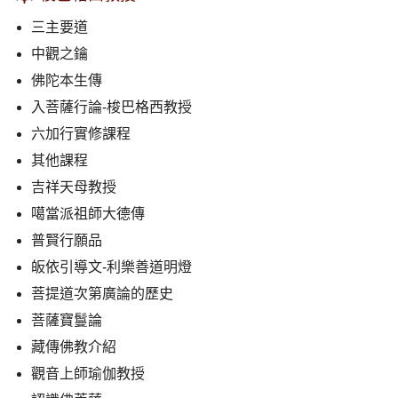
三主要道
中觀之鑰
佛陀本生傳
入菩薩行論-梭巴格西教授
六加行實修課程
其他課程
吉祥天母教授
噶當派祖師大德傳
普賢行願品
皈依引導文-利樂善道明燈
菩提道次第廣論的歷史
菩薩寶鬘論
藏傳佛教介紹
觀音上師瑜伽教授