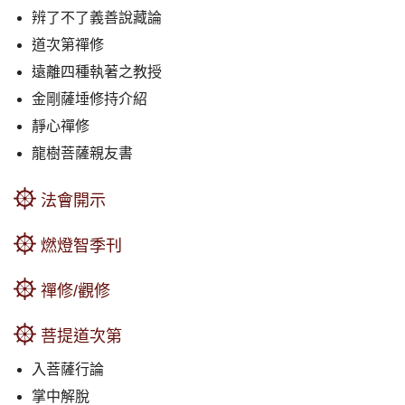
辨了不了義善說藏論
道次第禪修
遠離四種執著之教授
金剛薩埵修持介紹
靜心禪修
龍樹菩薩親友書
法會開示
燃燈智季刊
禪修/觀修
菩提道次第
入菩薩行論
掌中解脫