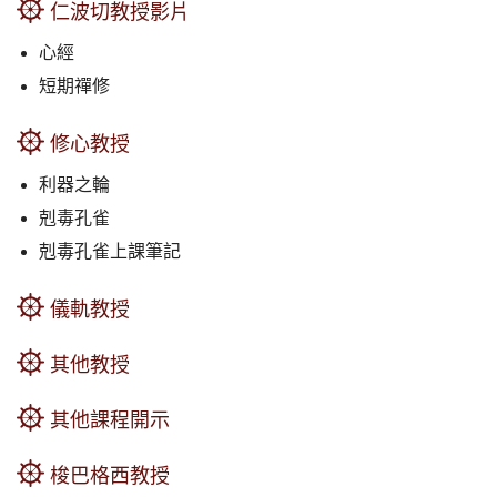
仁波切教授影片
心經
短期禪修
修心教授
利器之輪
剋毒孔雀
剋毒孔雀上課筆記
儀軌教授
其他教授
其他課程開示
梭巴格西教授