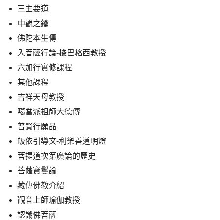
三主要道
中觀之鑰
佛陀本生傳
入菩薩行論-梭巴格西教授
六加行實修課程
其他課程
吉祥天母教授
噶當派祖師大德傳
普賢行願品
皈依引導文-利樂善道明燈
菩提道次第廣論的歷史
菩薩寶鬘論
藏傳佛教介紹
觀音上師瑜伽教授
認識佛菩薩