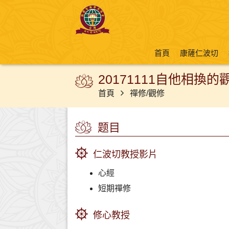
首頁
康薩仁波切
20171111自他相換的
首頁
禪修/觀修
题目
仁波切教授影片
心經
短期禪修
修心教授