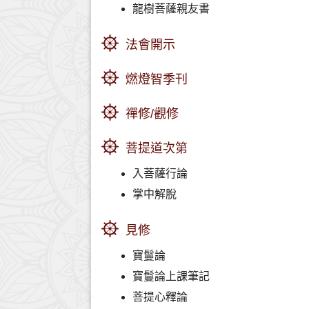
龍樹菩薩親友書
法會開示
燃燈智季刊
禪修/觀修
菩提道次第
入菩薩行論
掌中解脫
見修
寶鬘論
寶鬘論上課筆記
菩提心釋論