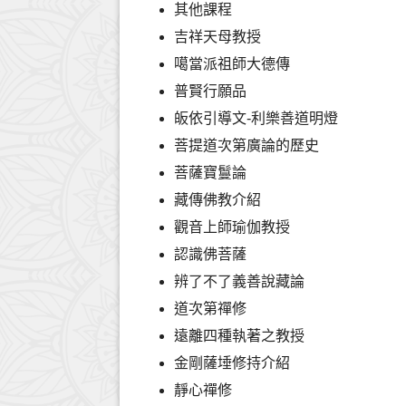
其他課程
吉祥天母教授
噶當派祖師大德傳
普賢行願品
皈依引導文-利樂善道明燈
菩提道次第廣論的歷史
菩薩寶鬘論
藏傳佛教介紹
觀音上師瑜伽教授
認識佛菩薩
辨了不了義善說藏論
道次第禪修
遠離四種執著之教授
金剛薩埵修持介紹
靜心禪修