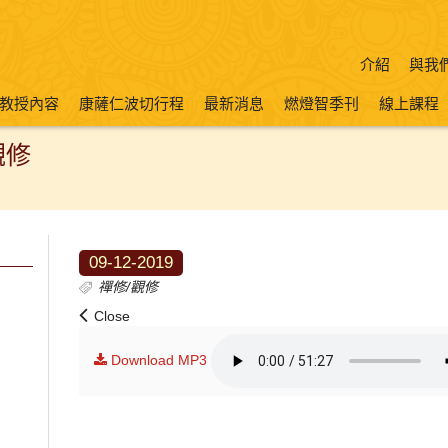
介紹
與我
教授內容
康薩仁波切行程
最新消息
燃燈智季刊
線上課程
觀修
09-12-2019
禪修/觀修
Close
Download MP3