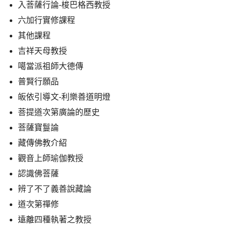
入菩薩行論-梭巴格西教授
六加行實修課程
其他課程
吉祥天母教授
噶當派祖師大德傳
普賢行願品
皈依引導文-利樂善道明燈
菩提道次第廣論的歷史
菩薩寶鬘論
藏傳佛教介紹
觀音上師瑜伽教授
認識佛菩薩
辨了不了義善說藏論
道次第禪修
遠離四種執著之教授