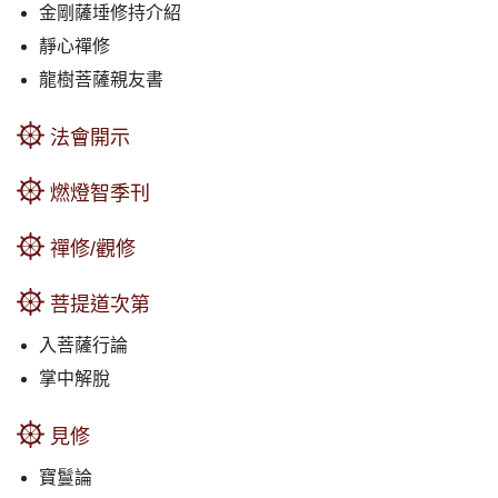
金剛薩埵修持介紹
靜心禪修
龍樹菩薩親友書
法會開示
燃燈智季刊
禪修/觀修
菩提道次第
入菩薩行論
掌中解脫
見修
寶鬘論