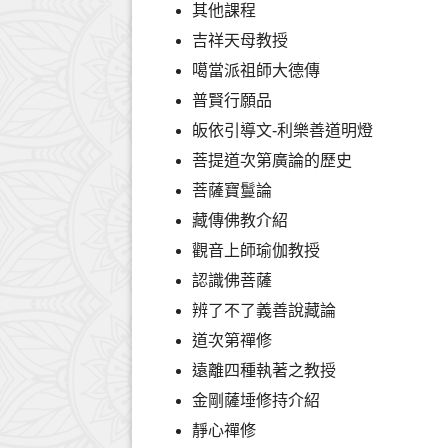
其他課程
吉祥天母教授
噶當派祖師大德傳
普賢行願品
皈依引導文-利樂善道明燈
菩提道次第廣論的歷史
菩薩寶鬘論
藏傳佛教介紹
觀音上師瑜伽教授
認識佛菩薩
辨了不了義善說藏論
道次第禪修
遠離四種執著之教授
金剛薩埵修持介紹
靜心禪修