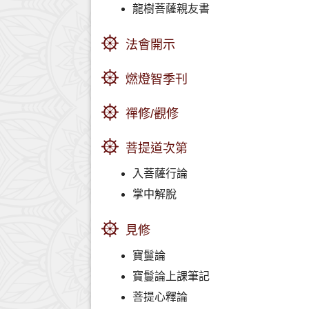
龍樹菩薩親友書
法會開示
燃燈智季刊
禪修/觀修
菩提道次第
入菩薩行論
掌中解脫
見修
寶鬘論
寶鬘論上課筆記
菩提心釋論