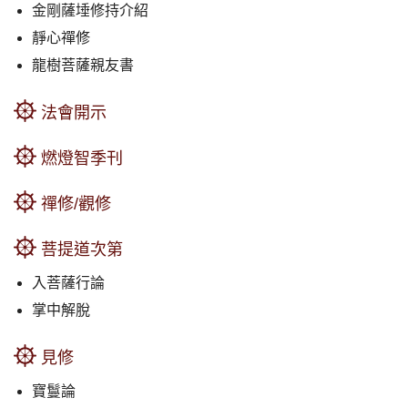
金剛薩埵修持介紹
靜心禪修
龍樹菩薩親友書
法會開示
燃燈智季刊
禪修/觀修
菩提道次第
入菩薩行論
掌中解脫
見修
寶鬘論