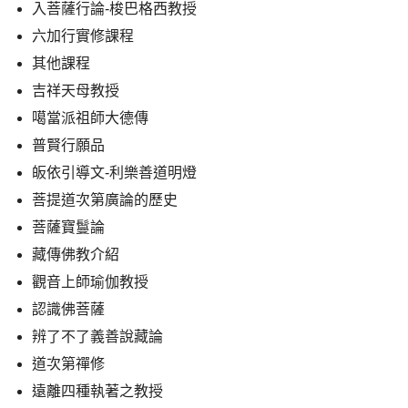
入菩薩行論-梭巴格西教授
六加行實修課程
其他課程
吉祥天母教授
噶當派祖師大德傳
普賢行願品
皈依引導文-利樂善道明燈
菩提道次第廣論的歷史
菩薩寶鬘論
藏傳佛教介紹
觀音上師瑜伽教授
認識佛菩薩
辨了不了義善說藏論
道次第禪修
遠離四種執著之教授