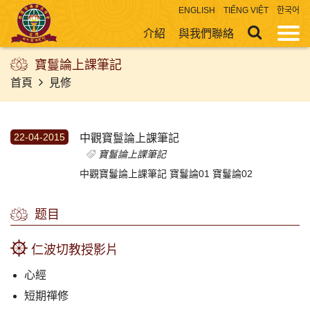
ENGLISH
TIẾNG VIỆT
한국어
介紹
與我們聯絡
寶鬘論上課筆記
首頁
見修
22-04-2015
中觀寶鬘論上課筆記
寶鬘論上課筆記
中觀寶鬘論上課筆記 寶鬘論01 寶鬘論02
题目
仁波切教授影片
心經
短期禪修