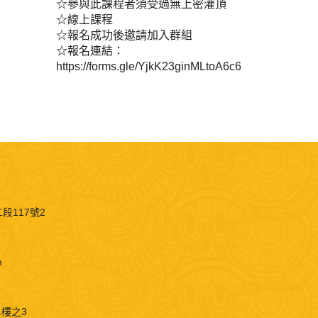
☆參與此課程者須受過無上密灌頂
☆線上課程
☆報名成功後邀請加入群組
☆報名連結：
https://forms.gle/YjkK23ginMLtoA6c6
段117號2
m
1樓之3