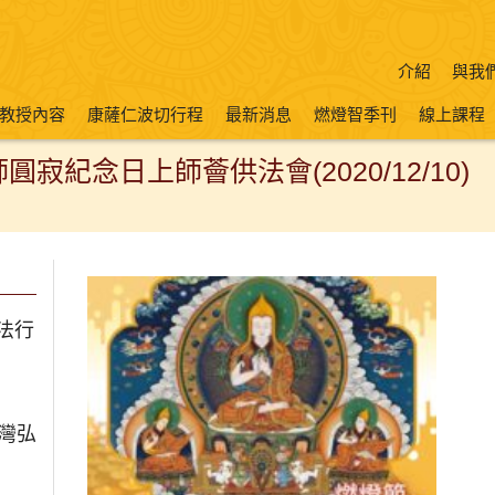
介紹
與我
教授內容
康薩仁波切行程
最新消息
燃燈智季刊
線上課程
寂紀念日上師薈供法會(2020/12/10)
法行
台灣弘