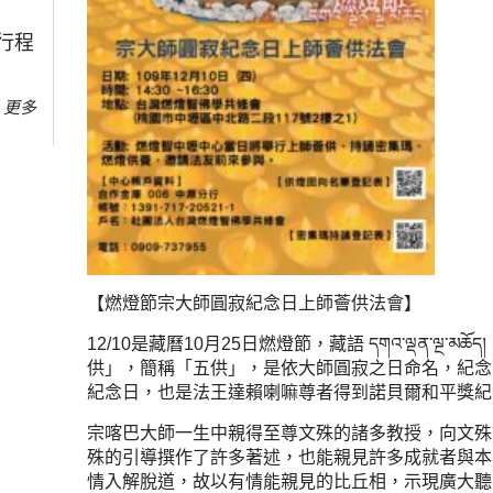
行程
更多
【燃燈節宗大師圓寂紀念日上師薈供法會】
12/10是藏曆10月25日燃燈節，藏語 དགའ་ལྡན་ལྔ
供」，簡稱「五供」，是依大師圓寂之日命名，紀念
紀念日，也是法王達賴喇嘛尊者得到諾貝爾和平獎紀
宗喀巴大師一生中親得至尊文殊的諸多教授，向文殊
殊的引導撰作了許多著述，也能親見許多成就者與本
情入解脫道，故以有情能親見的比丘相，示現廣大聽