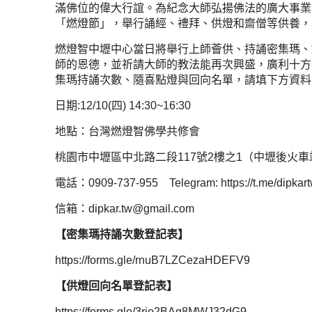
滿佛位的偉大行誼。為紀念大師弘揚佛法的廣大事業
「燃燈節」，舉行誦經、禮拜、供燈和齋僧等供養，
燃燈智中壢中心當日將舉行上師薈供、持誦密集瑪、
師的恩德，並祈請大師的教法能再次興盛，廣利十方
集瑪持誦次數、隨喜點燈與回向名單，請填下方資料
日期:12/10(四) 14:30~16:30
地點：台灣燃燈智佛學共修會
桃園市中壢區中北路二段117號2樓之1（中壢後火
電話：0909-737-955 Telegram:
https://t.me/dipkar
信箱：
dipkar.tw@gmail.com
【
密集瑪持誦次數登記表
】
https://forms.gle/rnuB7LZCezaHDEFV9
【
供燈回向名單登記表
】
https://forms.gle/3rjo2BAq8MWJ32dG9