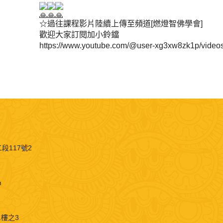
☆過往課程影片陸續上傳至頻道[燃燈智佛學會]
歡迎大家訂閱加小鈴鐺
https://www.youtube.com/@user-xg3xw8zk1p/video
段117號2
m
1樓之3