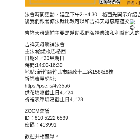
法會時間更動，延至下午2～4:30，格西先開示介
後我們跟著修法就比較可以和吉祥天母感應道交
吉祥天母酬補主要是幫助我們弘揚佛法和利益他人的
吉祥天母酬補法會
主法:給燈梭巴格西
日期:4／30星期日
時間:14:00-16:30
地點: 新竹縣竹北市縣政十三路158號8樓
祈福表單網址:
https://pse.is/4v35a6
供花填寫截止日4／24
祈福表單填寫截止日4／28
ZOOM會議
ID：810 5222 6539
密碼：413991
歡迎共相盛舉。